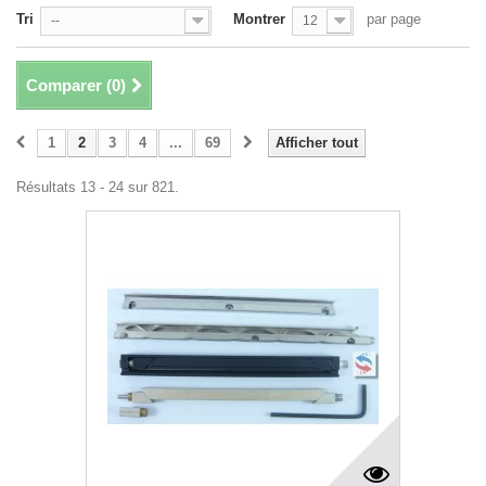
Tri
Montrer
par page
--
12
Comparer (
0
)
1
2
3
4
...
69
Afficher tout
Résultats 13 - 24 sur 821.