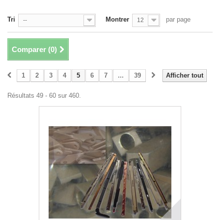
Tri
Montrer
par page
--
12
Comparer (
0
)
1
2
3
4
5
6
7
...
39
Afficher tout
Résultats 49 - 60 sur 460.