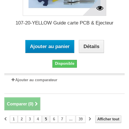
107-20-YELLOW Guide carte PCB & Ejecteur
Ajouter au panier
Détails
Disponible
Ajouter au comparateur
Comparer (
0
)
1
2
3
4
5
6
7
...
39
Afficher tout