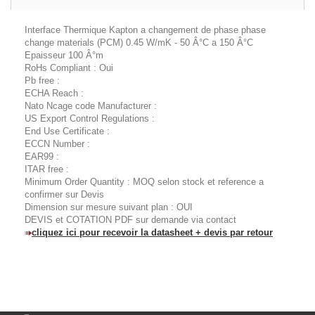
Interface Thermique Kapton a changement de phase phase
change materials (PCM) 0.45 W/mK - 50 Â°C a 150 Â°C
Epaisseur 100 Â°m
RoHs Compliant : Oui
Pb free :
ECHA Reach :
Nato Ncage code Manufacturer :
US Export Control Regulations :
End Use Certificate :
ECCN Number :
EAR99 :
ITAR free :
Minimum Order Quantity : MOQ selon stock et reference a
confirmer sur Devis
Dimension sur mesure suivant plan : OUI
DEVIS et COTATION PDF sur demande via contact
cliquez ici pour recevoir la datasheet + devis par retour