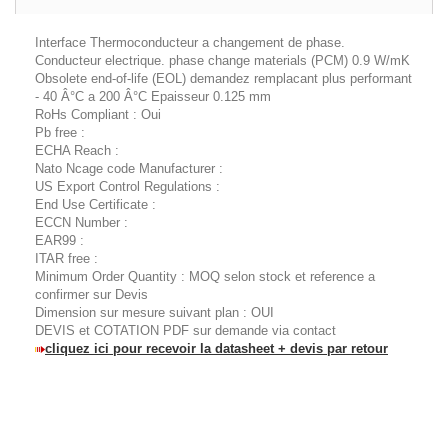
Interface Thermoconducteur a changement de phase.
Conducteur electrique. phase change materials (PCM) 0.9 W/mK
Obsolete end-of-life (EOL) demandez remplacant plus performant
- 40 Â°C a 200 Â°C Epaisseur 0.125 mm
RoHs Compliant : Oui
Pb free :
ECHA Reach :
Nato Ncage code Manufacturer :
US Export Control Regulations :
End Use Certificate :
ECCN Number :
EAR99 :
ITAR free :
Minimum Order Quantity : MOQ selon stock et reference a
confirmer sur Devis
Dimension sur mesure suivant plan : OUI
DEVIS et COTATION PDF sur demande via contact
cliquez ici pour recevoir la datasheet + devis par retour