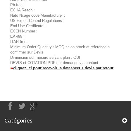
Pb free :
ECHA Reach :
Nato Ncage code Manufacturer :
US Export Control Regulations :
End Use Certificate :
ECCN Number :
EAR99 :
ITAR free :
Minimum Order Quantity : MOQ selon stock et reference a
confirmer sur Devis
Dimension sur mesure suivant plan : OUI
DEVIS et COTATION PDF sur demande via contact
cliquez ici pour recevoir la datasheet + devis par retour
Catégories