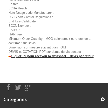
Pb free :
ECHA Reach :
Nato Ncage code Manufacturer :
US Export Control Regulations :
End Use Certificate :
ECCN Number :
EAR99 :
ITAR free :
Minimum Order Quantity : MOQ selon stock et reference a
confirmer sur Devis
Dimension sur mesure suivant plan : OUI
DEVIS et COTATION PDF sur demande via contact
cliquez ici pour recevoir la datasheet + devis par retour
Catégories